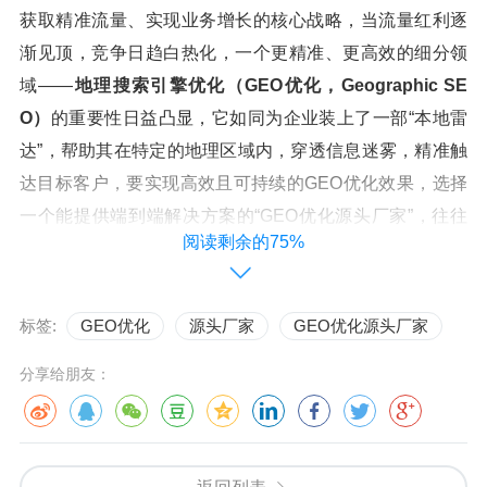
获取精准流量、实现业务增长的核心战略，当流量红利逐
渐见顶，竞争日趋白热化，一个更精准、更高效的细分领
域——
地理搜索引擎优化（GEO优化，Geographic SE
O）
的重要性日益凸显，它如同为企业装上了一部“本地雷
达”，帮助其在特定的地理区域内，穿透信息迷雾，精准触
达目标客户，要实现高效且可持续的GEO优化效果，选择
一个能提供端到端解决方案的“GEO优化源头厂家”，往往
阅读剩余的75%
能起到事半功倍的效果，本文将深入剖析GEO优化的核心
价值，并揭示为何与源头厂家深度合作，是您在区域市场
中制胜的明智之选。
标签:
GEO优化
源头厂家
GEO优化源头厂家
分享给朋友：
GEO优化：开启区域市场的“金钥匙”
GEO优化,本质上是一种以地理位置为核心的精细化营
销策略，它针对特定区域用户的搜索习惯与意图，对网