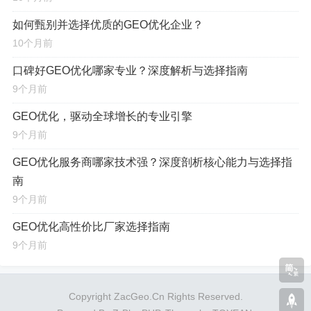
入都更具针对性，从而实现更高的投资回报率。
如何甄别并选择优质的GEO优化企业？
建立壁垒，竞争优势
：通过系统性的GEO布局，在
10个月前
本地市场中建立起难以逾越的竞争壁垒，有效压制未做
口碑好GEO优化哪家专业？深度解析与选择指南
优化的竞争对手，抢占市场份额。
9个月前
要实现这些目标,绝非简单的关键词堆砌，而是一套需
GEO优化，驱动全球增长的专业引擎
要
系统化、精细化、本地化
的策略与执行，这背后考验的
9个月前
是服务商的综合实力。
GEO优化服务商哪家技术强？深度剖析核心能力与选择指
南
何为“GEO优化源头厂家”？——服务的源头，
9个月前
价值的核心
GEO优化高性价比厂家选择指南
9个月前
在GEO优化的服务生态中,存在着代理商、外包公司以
及源头厂家等多种角色，所谓“GEO优化源头厂家”，指的
是那些
自主研发核心技术、制定核心策略、并直接执行服
Copyright ZacGeo.Cn Rights Reserved.
务
的服务提供商，而非中间商或转包商，他们是整个服务