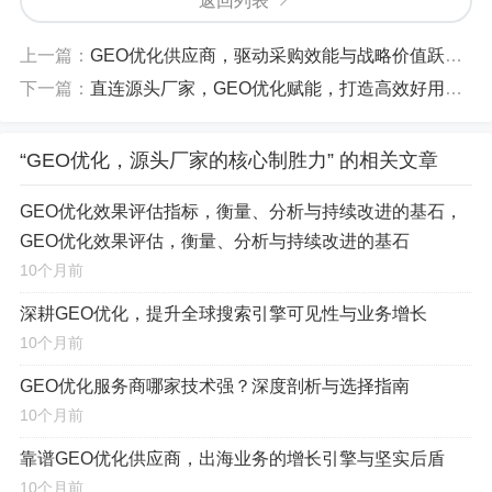
返回列表
站、本地商户信息（如Google My Business、百度地图）
及线上内容进行系统性优化，从而在本地搜索结果中获得
上一篇：
GEO优化供应商，驱动采购效能与战略价值跃升的关键引擎
更高的排名与曝光，对于实体店铺、本地服务提供商，乃
下一篇：
直连源头厂家，GEO优化赋能，打造高效好用的产品新生态
至希望建立区域影响力的企业而言，GEO优化带来的益处
是直接而深远的：
“GEO优化，源头厂家的核心制胜力” 的相关文章
精准获客，转化率倍增
：直接吸引区域内有明确需
GEO优化效果评估指标，衡量、分析与持续改进的基石，
求、即买即用的客户，将流量有效转化为到店消费或咨
GEO优化效果评估，衡量、分析与持续改进的基石
询订单，显著提升转化效率。
10个月前
品牌信赖，区域为王
：在本地搜索结果中占据“地
深耕GEO优化，提升全球搜索引擎可见性与业务增长
图包”和“自然排名”的有利位置，能极大增强品牌在目标
10个月前
区域内的知名度与公信力，成为用户心中的“本地首
GEO优化服务商哪家技术强？深度剖析与选择指南
选”。
10个月前
成本可控，ROI更高
：相较于广撒网式的传统广告
靠谱GEO优化供应商，出海业务的增长引擎与坚实后盾
投放，GEO优化将预算精准聚焦于目标区域，每一分投
10个月前