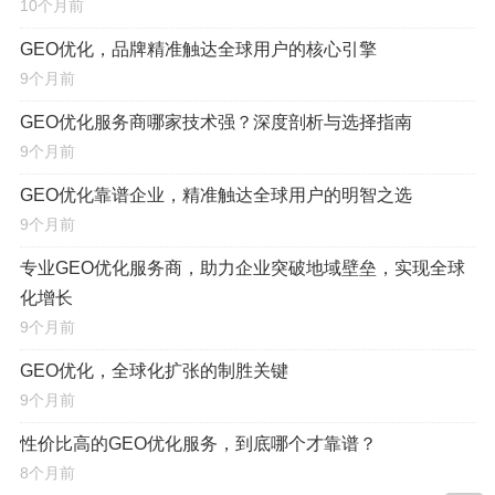
10个月前
降低运营成本
：减少对冗余人力、时间及硬件资源
的依赖，避免不必要的浪费,实现资源的最优配置。
GEO优化，品牌精准触达全球用户的核心引擎
9个月前
增强决策支持
：通过深度挖掘与分析，将冰冷的地
GEO优化服务商哪家技术强？深度剖析与选择指南
理数据转化为洞察商业趋势、优化资源配置、规避潜在
9个月前
风险的智慧,为管理层提供强有力的科学依据。
GEO优化靠谱企业，精准触达全球用户的明智之选
选择一家性价比高的GEO优化服务商，不仅是对项目
9个月前
预算的有效控制,更是对项目成功率与长期投资回报率的根
专业GEO优化服务商，助力企业突破地域壁垒，实现全球
本保障。
化增长
9个月前
甄别高性价比GEO服务商的核心要素
GEO优化，全球化扩张的制胜关键
要找到真正物有所值的服务商，绝不能仅凭一份报价
9个月前
单就草率决定，决策者需要像一位精明的“价值评估师”,从
性价比高的GEO优化服务，到底哪个才靠谱？
以下五个核心维度进行系统性的综合考量：
8个月前