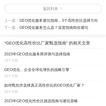
可视化到最终应用的全生命周期进行系统性提升的综合性
返回列表
过程，其核心目标在于
提升效率、增强精度、控制成本并
驱动创新
，这一过程深度融合了遥感影像智能解译、GIS空
上一篇：
GEO优化服务避坑指南，3个高性价比选择方向
间分析、激光雷达点云数据处理、三维实景建模、无人机
下一篇：
GEO优化服务怎么选？深度指南助你避坑
航测与遥感等一系列前沿技术。
“GEO优化高性价比厂家甄选指南” 的相关文章
一个专业的GEO优化服务商，能够凭借其尖端的技术
手段、高效的作业流程和深厚的行业积淀,为客户创造多维
2023年GEO优化服务商评测与选择指南
度的核心价值：
10个月前
GEO优化，企业全球化增长的战略引擎
提升数据质量
：通过先进算法和严谨流程，获取更
10个月前
精准、更全面、更可靠的地理信息数据,为决策奠定坚实
基础。
如何甄别并选择真正高性价比的GEO优化厂家？
10个月前
缩短项目周期
：优化工作流，实现并行处理，快速
响应客户需求,加速项目落地与价值转化。
2023年GEO优化性价比挑选指南与避坑策略