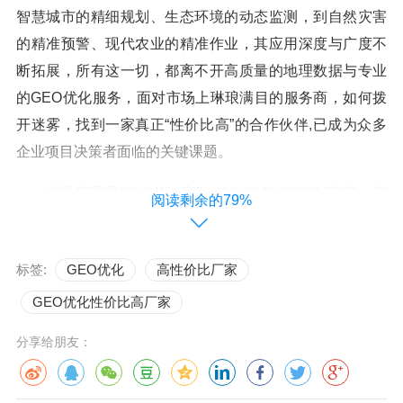
智慧城市的精细规划、生态环境的动态监测，到自然灾害
的精准预警、现代农业的精准作业，其应用深度与广度不
断拓展，所有这一切，都离不开高质量的地理数据与专业
的GEO优化服务，面对市场上琳琅满目的服务商，如何拨
开迷雾，找到一家真正“性价比高”的合作伙伴,已成为众多
企业项目决策者面临的关键课题。
这里所强调的“性价比高”，绝非简单的“低价”竞赛，而
阅读剩余的79%
是一种更为审慎的价值投资，它意味着在保证服务质量、
技术先进性与项目成果卓越性的前提下，实现投入成本与
标签:
GEO优化
高性价比厂家
综合产出效益的最大化，最终达成“花小钱，办大事”的战略
目标。
GEO优化性价比高厂家
分享给朋友：
何为GEO优化？为何其性价比至关重要？
GEO优化
，是对地理空间数据从采集、处理、分析、