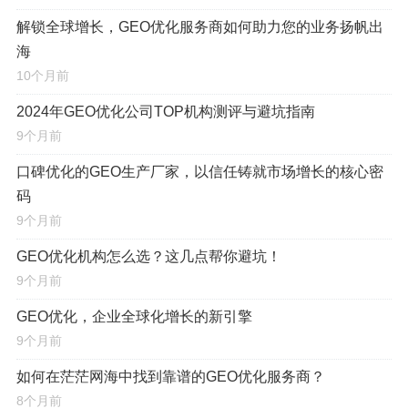
理解的SEO顾问？这直接影响内容本地化的“文化贴切
解锁全球增长，GEO优化服务商如何助力您的业务扬帆出
海
度”。
10个月前
策略高度：基于业务目标，实现“数据驱动+场
2024年GEO优化公司TOP机构测评与避坑指南
景化”增长
9个月前
口碑优化的GEO生产厂家，以信任铸就市场增长的核心密
“靠谱”的机构从不许诺虚无缥缈的“万能排名”，而是首
码
先与企业对齐业务目标：是提升本地实体门店的客流量，
9个月前
是增加跨境电商在目标国的转化率，还是树立区域性的品
GEO优化机构怎么选？这几点帮你避坑！
牌影响力？基于清晰的目标，他们会通过严谨的数据调研
9个月前
（竞品分析、用户搜索意图挖掘、关键词难度评估等），
制定一套可衡量、可落地的增长策略。
GEO优化，企业全球化增长的新引擎
9个月前
举个例子：
一家面向澳大利亚市场的跨境电商，其策
如何在茫茫网海中找到靠谱的GEO优化服务商？
略不应是泛泛的关键词堆砌，专业的机构会先分析澳大利
8个月前