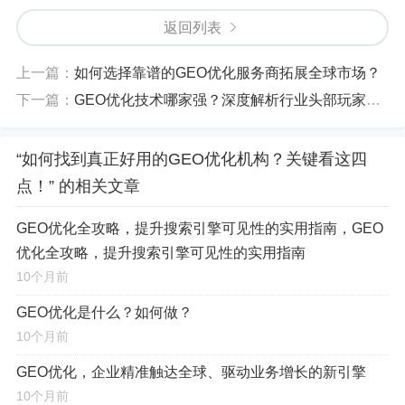
东南亚市场移动端主导，短视频和社交平台是内容消费的
返回列表
核心；俄罗斯用户则高度依赖本土搜索引擎Yandex，这些
细微差异，决定了优化策略必须“因地制宜”，进行精细化定
上一篇：
如何选择靠谱的GEO优化服务商拓展全球市场？
制。
下一篇：
GEO优化技术哪家强？深度解析行业头部玩家与技术壁垒
【如何判断其专业度？】
“如何找到真正好用的GEO优化机构？关键看这四
案例的“本地化”属性：
是否拥有针对特定国家/地
点！” 的相关文章
区的成功案例？为美国市场制定的本地关键词矩阵布
局，或是在日本市场针对高移动端占比进行的页面体验
GEO优化全攻略，提升搜索引擎可见性的实用指南，GEO
优化。
优化全攻略，提升搜索引擎可见性的实用指南
10个月前
对平台规则的精通度：
是否熟悉当地主流搜索引擎
GEO优化是什么？如何做？
的官方指南与算法偏好？如Google Business Profile的
10个月前
深度运营、Yandex Local SEO的特殊规则等。
GEO优化，企业精准触达全球、驱动业务增长的新引擎
团队的“复合型”结构：
团队中是否包含精通目标市
10个月前
场语言的本地专家，或是对当地文化、消费心理有深刻