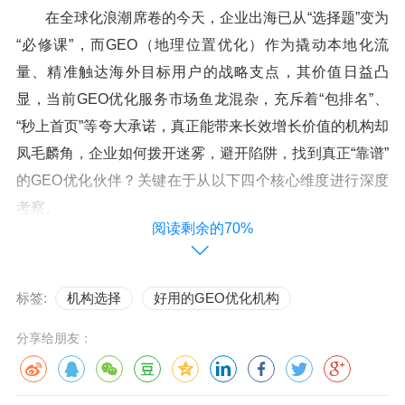
在全球化浪潮席卷的今天，企业出海已从“选择题”变为
“必修课”，而GEO（地理位置优化）作为撬动本地化流
量、精准触达海外目标用户的战略支点，其价值日益凸
显，当前GEO优化服务市场鱼龙混杂，充斥着“包排名”、
“秒上首页”等夸大承诺，真正能带来长效增长价值的机构却
凤毛麟角，企业如何拨开迷雾，避开陷阱，找到真正“靠谱”
的GEO优化伙伴？关键在于从以下四个核心维度进行深度
考察。
阅读剩余的70%
专业深度：拒绝“模板化”，深耕本地搜索生态
标签:
机构选择
好用的GEO优化机构
一家专业的GEO优化机构，其核心壁垒在于对目标市
场搜索生态的深度洞察，而非一套方案走天下的“模板化操
分享给朋友：
作”，全球的搜索引擎格局、用户搜索习惯与文化语境千差
万别：德国用户严谨，对权威信源和数据报告极为看重；